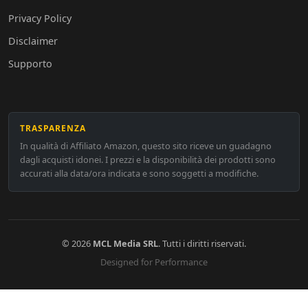
Privacy Policy
Disclaimer
Supporto
TRASPARENZA
In qualità di Affiliato Amazon, questo sito riceve un guadagno
dagli acquisti idonei. I prezzi e la disponibilità dei prodotti sono
accurati alla data/ora indicata e sono soggetti a modifiche.
© 2026
MCL Media SRL
. Tutti i diritti riservati.
Designed for Performance