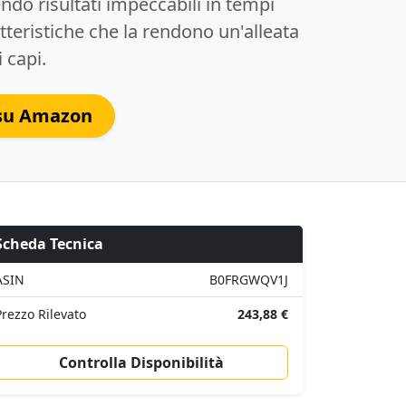
endo risultati impeccabili in tempi
tteristiche che la rendono un'alleata
 capi.
 su Amazon
Scheda Tecnica
ASIN
B0FRGWQV1J
Prezzo Rilevato
243,88 €
Controlla Disponibilità