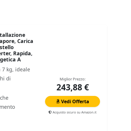
tallazione
apore, Carica
stello
rter, Rapida,
rgetica A
 7 kg, ideale
hi di
Miglior Prezzo:
243,88 €
 che
Vedi Offerta
amento
Acquisto sicuro su Amazon.it