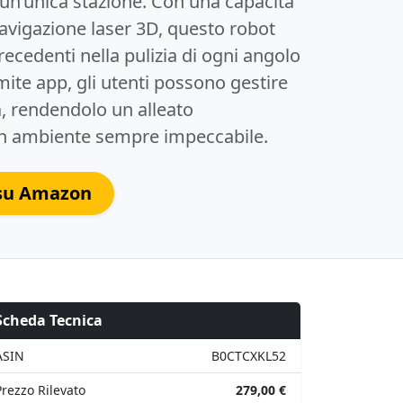
n un’unica stazione. Con una capacità
navigazione laser 3D, questo robot
cedenti nella pulizia di ogni angolo
amite app, gli utenti possono gestire
tà, rendendolo un alleato
 un ambiente sempre impeccabile.
 su Amazon
Scheda Tecnica
ASIN
B0CTCXKL52
Prezzo Rilevato
279,00 €