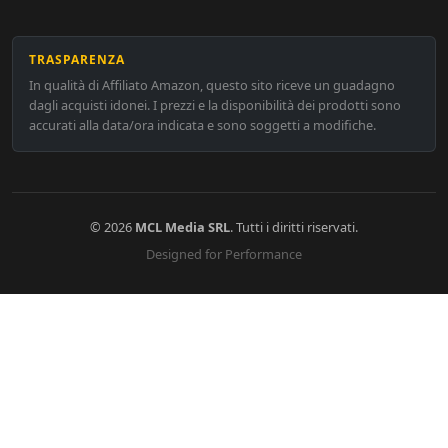
TRASPARENZA
In qualità di Affiliato Amazon, questo sito riceve un guadagno
dagli acquisti idonei. I prezzi e la disponibilità dei prodotti sono
accurati alla data/ora indicata e sono soggetti a modifiche.
© 2026
MCL Media SRL
. Tutti i diritti riservati.
Designed for Performance